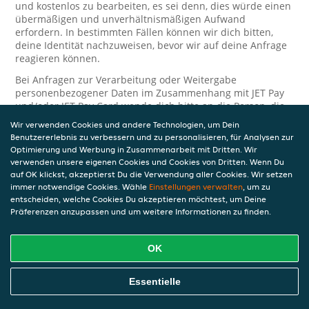
und kostenlos zu bearbeiten, es sei denn, dies würde einen
übermäßigen und unverhältnismäßigen Aufwand
erfordern. In bestimmten Fällen können wir dich bitten,
deine Identität nachzuweisen, bevor wir auf deine Anfrage
reagieren können.
Bei Anfragen zur Verarbeitung oder Weitergabe
personenbezogener Daten im Zusammenhang mit JET Pay
und/oder JET Pay Card wende dich bitte an die Person, die
dir das JET Pay-Guthaben gewährt (das kann dein
Wir verwenden Cookies und andere Technologien, um Dein
Arbeitgeber, Geschäftspartner usw. sein). Dies ist
Benutzererlebnis zu verbessern und zu personalisieren, für Analysen zur
erforderlich, da JET und die Person, die dir das Guthaben
Optimierung und Werbung in Zusammenarbeit mit Dritten. Wir
gewährt, eine separate Verantwortung für die Verarbeitung
verwenden unsere eigenen Cookies und Cookies von Dritten. Wenn Du
und den Schutz deiner personenbezogenen Daten haben.
auf OK klickst, akzeptierst Du die Verwendung aller Cookies. Wir setzen
immer notwendige Cookies. Wähle
Einstellungen verwalten
, um zu
Solltest du weitere Fragen oder Beschwerden in Bezug auf
entscheiden, welche Cookies Du akzeptieren möchtest, um Deine
die Verarbeitung deiner personenbezogenen Daten haben,
Präferenzen anzupassen und um weitere Informationen zu finden.
kontaktieren wir dich gerne. Wir würden uns auch über
Tipps oder Vorschläge zur Verbesserung unserer Erklärung
freuen.
OK
Sicherheit
Essentielle
JET nimmt den Schutz personenbezogener Daten sehr ernst