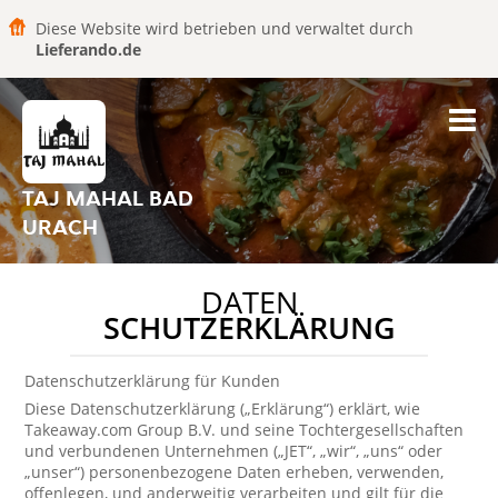
Diese Website wird betrieben und verwaltet durch
Lieferando.de
TAJ MAHAL BAD
URACH
DATEN
SCHUTZERKLÄRUNG
Datenschutzerklärung für Kunden
Diese Datenschutzerklärung („Erklärung“) erklärt, wie
Takeaway.com Group B.V. und seine Tochtergesellschaften
und verbundenen Unternehmen („JET“, „wir“, „uns“ oder
„unser“) personenbezogene Daten erheben, verwenden,
offenlegen, und anderweitig verarbeiten und gilt für die