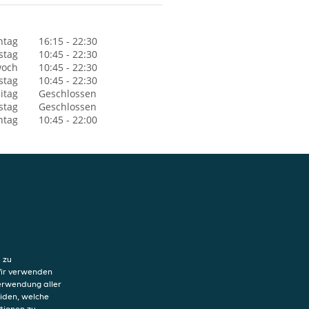
ntag
16:15 - 22:30
stag
10:45 - 22:30
woch
10:45 - 22:30
stag
10:45 - 22:30
itag
Geschlossen
stag
Geschlossen
ntag
10:45 - 22:00
hutzerklärung
ung von Cookies
 zu
sum
Wir verwenden
Verwendung aller
eiden, welche
tionen zu