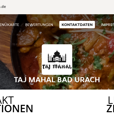
o.de
ENÜKARTE
BEWERTUNGEN
KONTAKTDATEN
IMPRE
TAJ MAHAL BAD URACH
AKT
L
TIONEN
Z