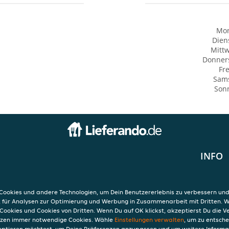
Mo
Dien
Mitt
Donner
Fre
Sam
Son
INFO
AGB
Datensc
Verwend
ookies und andere Technologien, um Dein Benutzererlebnis zu verbessern und
h
Impres
, für Analysen zur Optimierung und Werbung in Zusammenarbeit mit Dritten. 
Cookies und Cookies von Dritten. Wenn Du auf OK klickst, akzeptierst Du die 
etzen immer notwendige Cookies. Wähle
Einstellungen verwalten
, um zu entsch
eptieren möchtest, um Deine Präferenzen anzupassen und um weitere Informa