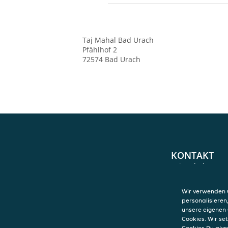
Taj Mahal
Bad Urach
Pfählhof 2
72574
Bad Urach
KONTAKT
Taj Mahal
Bad Urach
Pfählhof 2
Wir verwenden C
72574
Bad Urac
personalisieren
unsere eigenen 
Cookies. Wir s
Cookies Du akz